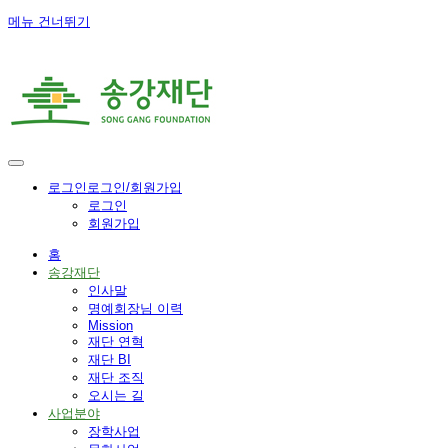
메뉴 건너뛰기
로그인
로그인/회원가입
로그인
회원가입
홈
송강재단
인사말
명예회장님 이력
Mission
재단 연혁
재단 BI
재단 조직
오시는 길
사업분야
장학사업