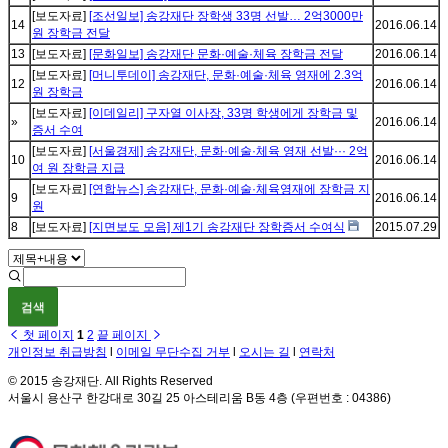
[보도자료]
[조선일보] 송강재단 장학생 33명 선발… 2억3000만
14
2016.06.14
원 장학금 전달
13
[보도자료]
[문화일보] 송강재단 문화·예술·체육 장학금 전달
2016.06.14
[보도자료]
[머니투데이] 송강재단, 문화·예술·체육 영재에 2.3억
12
2016.06.14
원 장학금
[보도자료]
[이데일리] 구자열 이사장, 33명 학생에게 장학금 및
»
2016.06.14
증서 수여
[보도자료]
[서울경제] 송강재단, 문화·예술·체육 영재 선발··· 2억
10
2016.06.14
여 원 장학금 지급
[보도자료]
[연합뉴스] 송강재단, 문화·예술·체육영재에 장학금 지
9
2016.06.14
원
8
[보도자료]
[지면보도 모음] 제1기 송강재단 장학증서 수여식
2015.07.29
검색
첫 페이지
1
2
끝 페이지
개인정보 취급방침
l
이메일 무단수집 거부
l
오시는 길
l
연락처
© 2015 송강재단. All Rights Reserved
서울시 용산구 한강대로 30길 25 아스테리움 B동 4층 (우편번호 : 04386)