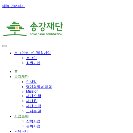
메뉴 건너뛰기
로그인
로그인/회원가입
로그인
회원가입
홈
송강재단
인사말
명예회장님 이력
Mission
재단 연혁
재단 BI
재단 조직
오시는 길
사업분야
장학사업
문화사업
커뮤니티