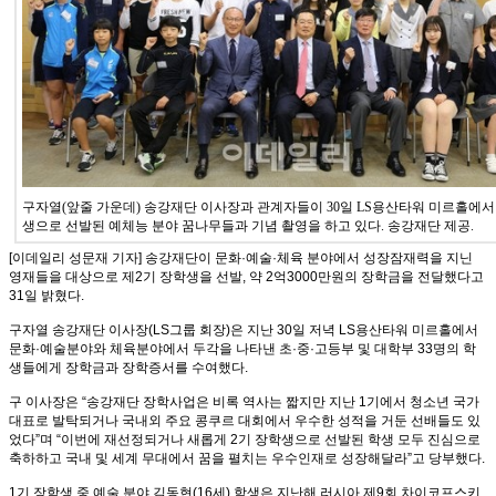
구자열(앞줄 가운데) 송강재단 이사장과 관계자들이 30일
LS
용산타워 미르홀에서 
생으로 선발된 예체능 분야 꿈나무들과 기념 촬영을 하고 있다. 송강재단 제공.
[이데일리 성문재 기자] 송강재단이 문화·예술·체육 분야에서 성장잠재력을 지닌
영재들을 대상으로 제2기 장학생을 선발, 약 2억3000만원의 장학금을 전달했다고
31일 밝혔다.
구자열 송강재단 이사장(
LS
그룹 회장)은 지난 30일 저녁
LS
용산타워 미르홀에서
문화·예술분야와 체육분야에서 두각을 나타낸 초·중·고등부 및 대학부 33명의 학
생들에게 장학금과 장학증서를 수여했다.
구 이사장은 “송강재단 장학사업은 비록 역사는 짧지만 지난 1기에서 청소년 국가
대표로 발탁되거나 국내외 주요 콩쿠르 대회에서 우수한 성적을 거둔 선배들도 있
었다”며 “이번에 재선정되거나 새롭게 2기 장학생으로 선발된 학생 모두 진심으로
축하하고 국내 및 세계 무대에서 꿈을 펼치는 우수인재로 성장해달라”고 당부했다.
1기 장학생 중 예술 분야 김동현(16세) 학생은 지난해 러시아 제9회 차이코프스키