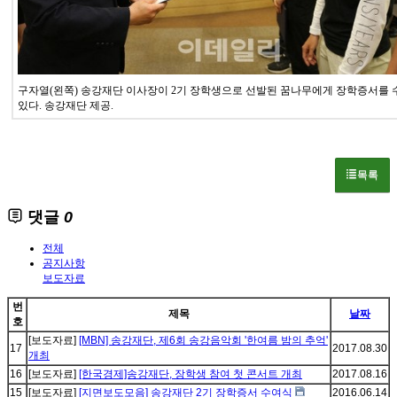
구자열(왼쪽) 송강재단 이사장이 2기 장학생으로 선발된 꿈나무에게 장학증서를
있다. 송강재단 제공.
목록
댓글
0
전체
공지사항
보도자료
번
제목
날짜
호
[보도자료]
[MBN] 송강재단, 제6회 송강음악회 '한여름 밤의 추억'
17
2017.08.30
개최
16
[보도자료]
[한국경제]송강재단, 장학생 참여 첫 콘서트 개최
2017.08.16
15
[보도자료]
[지면보도모음] 송강재단 2기 장학증서 수여식
2016.06.14