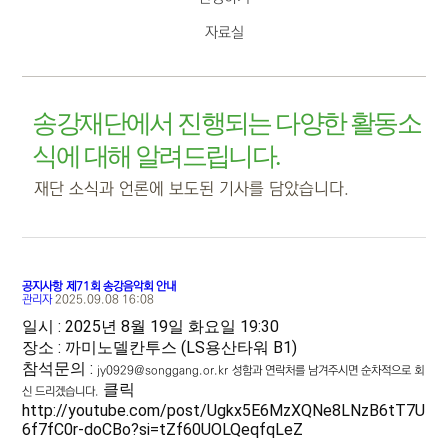
자료실
송강재단에서 진행되는 다양한 활동소
식에 대해 알려드립니다.
재단 소식과 언론에 보도된 기사를 담았습니다.
공지사항
제71회 송강음악회 안내
관리자
2025.09.08 16:08
일시 : 2025년 8월 19일 화요일 19:30
장소 : 까미노델칸투스 (LS용산타워 B1)
참석문의 :
jy0929@songgang.or.kr
성함과 연락처를 남겨주시면 순차적으로 회
클릭
신 드리겠습니다.
http://youtube.com/post/Ugkx5E6MzXQNe8LNzB6tT7U
6f7fC0r-doCBo?si=tZf60UOLQeqfqLeZ