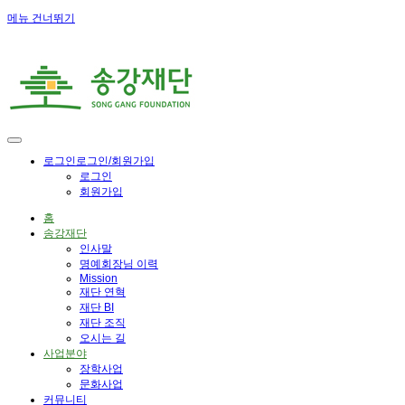
메뉴 건너뛰기
로그인
로그인/회원가입
로그인
회원가입
홈
송강재단
인사말
명예회장님 이력
Mission
재단 연혁
재단 BI
재단 조직
오시는 길
사업분야
장학사업
문화사업
커뮤니티