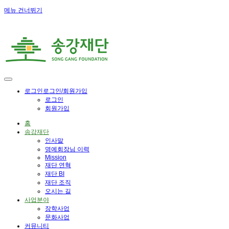
메뉴 건너뛰기
로그인
로그인/회원가입
로그인
회원가입
홈
송강재단
인사말
명예회장님 이력
Mission
재단 연혁
재단 BI
재단 조직
오시는 길
사업분야
장학사업
문화사업
커뮤니티