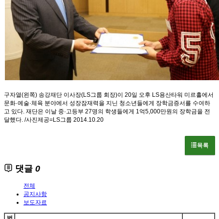
구자열(왼쪽) 송강재단 이사장(
LS
그룹 회장)이 20일 오후
LS
용산타워 미르홀에서
문화·예술·체육 분야에서 성장잠재력을 지닌 청소년들에게 장학금증서를 수여하
고 있다. 재단은 이날 중·고등부 27명의 학생들에게 1억5,000만원의 장학금을 전
달했다. /사진제공=
LS
그룹 2014.10.20
목록
댓글
0
전체
공지사항
보도자료
번