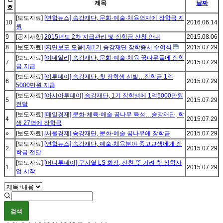
제목
날짜
호
[보도자료]
[연합뉴스] 송강재단, 문화·예술·체육영재에 장학금 지
10
2016.06.14
원
9
[공지사항]
2015년도 2차 지급관리 및 장학금 신청 안내
2015.08.06
8
[보도자료]
[지면보도 모음] 제1기 송강재단 장학증서 수여식
2015.07.29
[보도자료]
[이데일리] 송강재단, 문화·예술·체육 꿈나무들에 장학
7
2015.07.29
금 지급
[보도자료]
[이투데이] 송강재단, 첫 장학생 선발…장학금 1억
6
2015.07.29
5000만원 지급
[보도자료]
[아시아투데이] 송강재단, 1기 장학생에 1억5000만원
5
2015.07.29
전달
[보도자료]
[매일경제] 문화·체육·예술 꿈나무 육성…송강재단, 학
4
2015.07.29
생 27명에 장학금
»
[보도자료]
[서울경제] 송강재단, 문화·예술 꿈나무에 장학금
2015.07.29
[보도자료]
[연합뉴스] 송강재단, 예술·체육분야 중고교생에게 장
2
2015.07.29
학금 전달
[보도자료]
[머니투데이] 구자열 LS 회장, 선친 뜻 기려 첫 장학사
1
2015.07.29
업 시작
검색