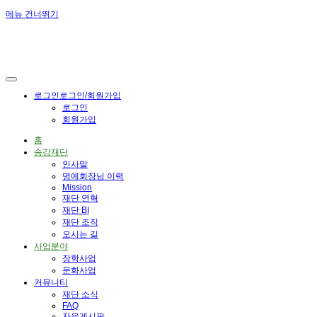
메뉴 건너뛰기
로그인
로그인/회원가입
로그인
회원가입
홈
송강재단
인사말
명예회장님 이력
Mission
재단 연혁
재단 BI
재단 조직
오시는 길
사업분야
장학사업
문화사업
커뮤니티
재단 소식
FAQ
자유게시판