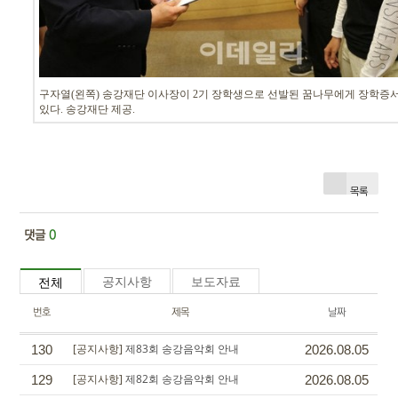
구자열(왼쪽) 송강재단 이사장이 2기 장학생으로 선발된 꿈나무에게 장학증
있다. 송강재단 제공.
목록
댓글
0
공지사항
보도자료
전체
번호
제목
날짜
[공지사항]
제83회 송강음악회 안내
130
2026.08.05
[공지사항]
제82회 송강음악회 안내
129
2026.08.05