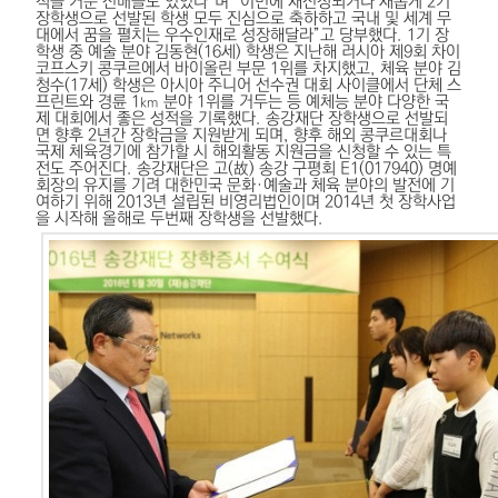
적을 거둔 선배들도 있었다”며 “이번에 재선정되거나 새롭게 2기
장학생으로 선발된 학생 모두 진심으로 축하하고 국내 및 세계 무
대에서 꿈을 펼치는 우수인재로 성장해달라”고 당부했다.
1기 장
학생 중 예술 분야 김동현(16세) 학생은 지난해 러시아 제9회 차이
코프스키 콩쿠르에서 바이올린 부문 1위를 차지했고, 체육 분야 김
청수(17세) 학생은 아시아 주니어 선수권 대회 사이클에서 단체 스
프린트와 경륜 1
분야 1위를 거두는 등 예체능 분야 다양한 국
km
제 대회에서 좋은 성적을 기록했다.
송강재단 장학생으로 선발되
면 향후 2년간 장학금을 지원받게 되며, 향후 해외 콩쿠르대회나
국제 체육경기에 참가할 시 해외활동 지원금을 신청할 수 있는 특
전도 주어진다.
송강재단은 고(故) 송강 구평회 E1(017940) 명예
회장의 유지를 기려 대한민국 문화·예술과 체육 분야의 발전에 기
여하기 위해 2013년 설립된 비영리법인이며 2014년 첫 장학사업
을 시작해 올해로 두번째 장학생을 선발했다.