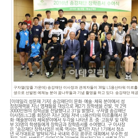
구자열(앞줄 가운데) 송강재단 이사장과 관계자들이 30일
용산타워 미르홀
LS
생으로 선발된 예체능 분야 꿈나무들과 기념 촬영을 하고 있다. 송강재단 제공
[이데일리 성문재 기자] 송강재단이 문화·예술·체육 분야에서 성
장잠재력을 지닌 영재들을 대상으로 제2기 장학생을 선발, 약 2억
3000만원의 장학금을 전달했다고 31일 밝혔다.
구자열 송강재단
이사장(
그룹 회장)은 지난 30일 저녁
용산타워 미르홀에서 문
LS
LS
화·예술분야와 체육분야에서 두각을 나타낸 초·중·고등부 및 대학
부 33명의 학생들에게 장학금과 장학증서를 수여했다.
구 이사장
은 “송강재단 장학사업은 비록 역사는 짧지만 지난 1기에서 청소
년 국가대표로 발탁되거나 국내외 주요 콩쿠르 대회에서 우수한 성