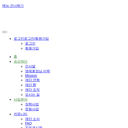
메뉴 건너뛰기
로그인
로그인/회원가입
로그인
회원가입
홈
송강재단
인사말
명예회장님 이력
Mission
재단 연혁
재단 BI
재단 조직
오시는 길
사업분야
장학사업
문화사업
커뮤니티
재단 소식
FAQ
자유게시판